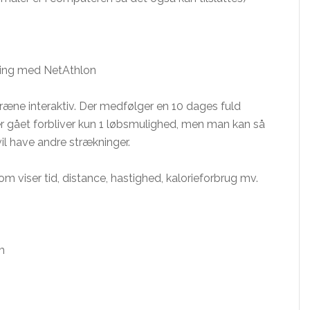
æning med NetAthlon
æne interaktiv. Der medfølger en 10 dages fuld
r gået forbliver kun 1 løbsmulighed, men man kan så
il have andre strækninger.
 viser tid, distance, hastighed, kalorieforbrug mv.
m