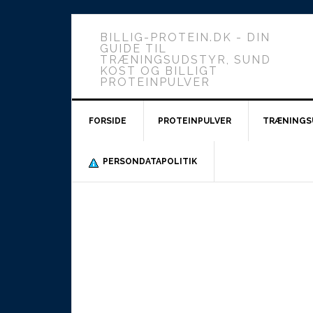
BILLIG-PROTEIN.DK - DIN
GUIDE TIL
TRÆNINGSUDSTYR, SUND
KOST OG BILLIGT
PROTEINPULVER
FORSIDE
PROTEINPULVER
TRÆNINGS
PERSONDATAPOLITIK