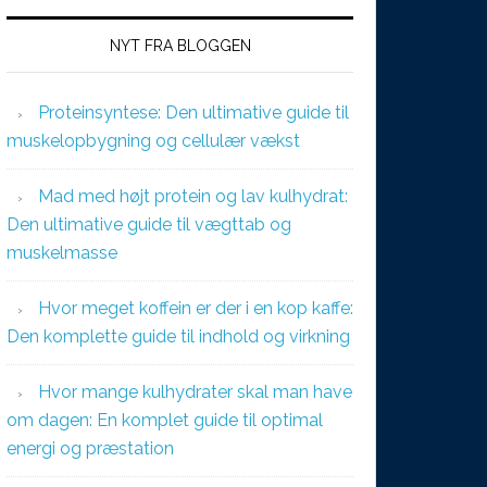
NYT FRA BLOGGEN
Proteinsyntese: Den ultimative guide til
muskelopbygning og cellulær vækst
Mad med højt protein og lav kulhydrat:
Den ultimative guide til vægttab og
muskelmasse
Hvor meget koffein er der i en kop kaffe:
Den komplette guide til indhold og virkning
Hvor mange kulhydrater skal man have
om dagen: En komplet guide til optimal
energi og præstation