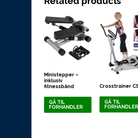
Related products
Ministepper –
inklusiv
Crosstrainer C
fitnessbånd
GÅ TIL
GÅ TIL
FORHANDLE
FORHANDLER