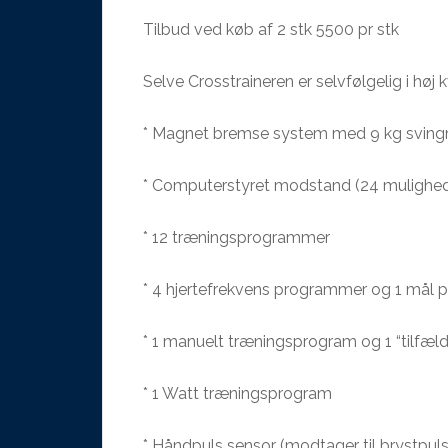
Tilbud ved køb af 2 stk 5500 pr stk
Selve Crosstraineren er selvfølgelig i høj
* Magnet bremse system med 9 kg svin
* Computerstyret modstand (24 mulighed
* 12 træningsprogrammer
* 4 hjertefrekvens programmer og 1 mål 
* 1 manuelt træningsprogram og 1 “tilfæ
* 1 Watt træningsprogram
* Håndpuls sensor (modtager til brystpuls