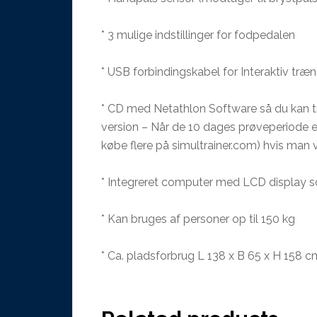
* 3 mulige indstillinger for fodpedalen
* USB forbindingskabel for Interaktiv tr
* CD med Netathlon Software så du kan tr
version – Når de 10 dages prøveperiode e
købe flere på simultrainer.com) hvis man v
* Integreret computer med LCD display som
* Kan bruges af personer op til 150 kg
* Ca. pladsforbrug L 138 x B 65 x H 158 c