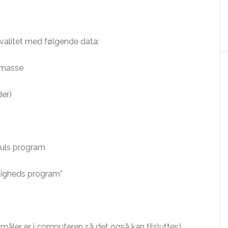
 kvalitet med følgende data:
gmasse
er)
puls program
ldigheds program”
måler er i computeren så det også kan tilsluttes)