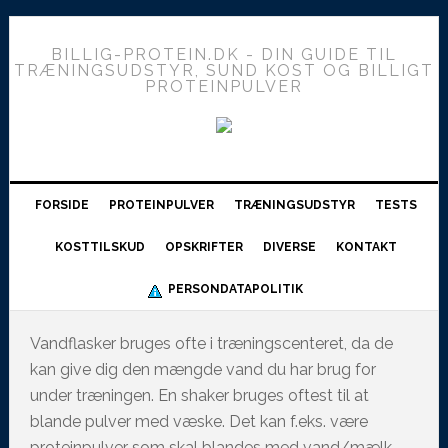
BILLIG-PROTEIN.DK - DIN GUIDE TIL
TRÆNINGSUDSTYR, SUND KOST OG BILLIGT
PROTEINPULVER
FORSIDE
PROTEINPULVER
TRÆNINGSUDSTYR
TESTS
KOSTTILSKUD
OPSKRIFTER
DIVERSE
KONTAKT
PERSONDATAPOLITIK
Vandflasker bruges ofte i træningscenteret, da de
kan give dig den mængde vand du har brug for
under træningen. En shaker bruges oftest til at
blande pulver med væske. Det kan f.eks. være
proteinpulver som skal blandes med vand/mælk.