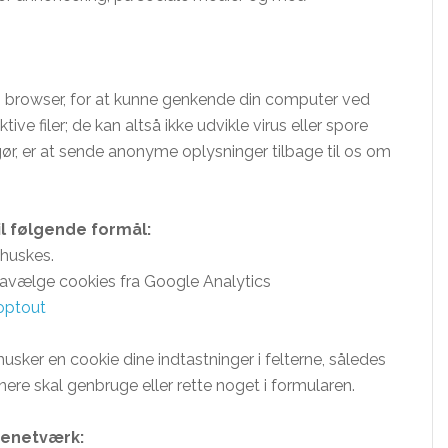
i din browser, for at kunne genkende din computer ved
ve filer; de kan altså ikke udvikle virus eller spore
ør, er at sende anonyme oplysninger tilbage til os om
l følgende formål:
 huskes.
fravælge cookies fra Google Analytics
optout
usker en cookie dine indtastninger i felterne, således
ere skal genbruge eller rette noget i formularen.
cenetværk: