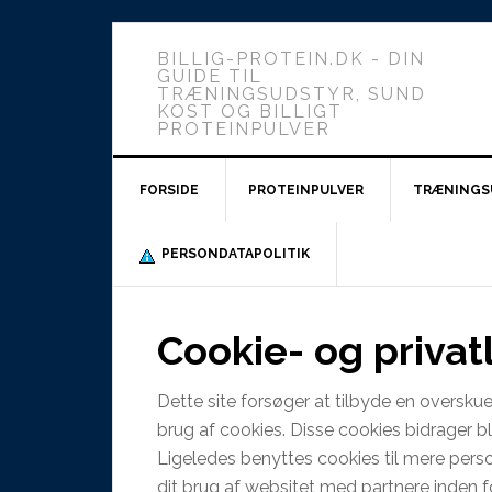
BILLIG-PROTEIN.DK - DIN
GUIDE TIL
TRÆNINGSUDSTYR, SUND
KOST OG BILLIGT
PROTEINPULVER
FORSIDE
PROTEINPULVER
TRÆNINGS
PERSONDATAPOLITIK
Cookie- og privatl
Dette site forsøger at tilbyde en oversku
brug af cookies. Disse cookies bidrager b
Ligeledes benyttes cookies til mere pers
dit brug af websitet med partnere inden 