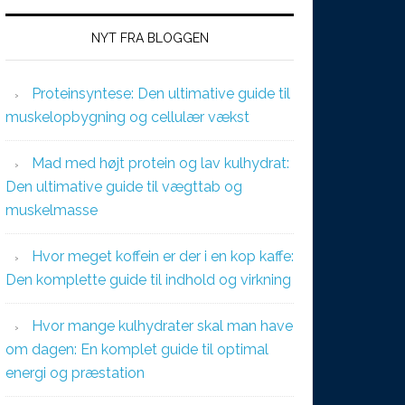
NYT FRA BLOGGEN
Proteinsyntese: Den ultimative guide til
muskelopbygning og cellulær vækst
Mad med højt protein og lav kulhydrat:
Den ultimative guide til vægttab og
muskelmasse
Hvor meget koffein er der i en kop kaffe:
Den komplette guide til indhold og virkning
Hvor mange kulhydrater skal man have
om dagen: En komplet guide til optimal
energi og præstation