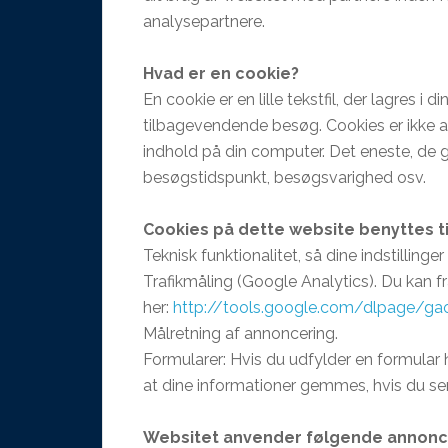
analysepartnere.
Hvad er en cookie?
En cookie er en lille tekstfil, der lagres 
tilbagevendende besøg. Cookies er ikke akti
indhold på din computer. Det eneste, de g
besøgstidspunkt, besøgsvarighed osv.
Cookies på dette website benyttes ti
Teknisk funktionalitet, så dine indstillinger
Trafikmåling (Google Analytics). Du kan 
her:
http://tools.google.com/dlpage/ga
Målretning af annoncering.
Formularer: Hvis du udfylder en formular h
at dine informationer gemmes, hvis du sen
Websitet anvender følgende annon