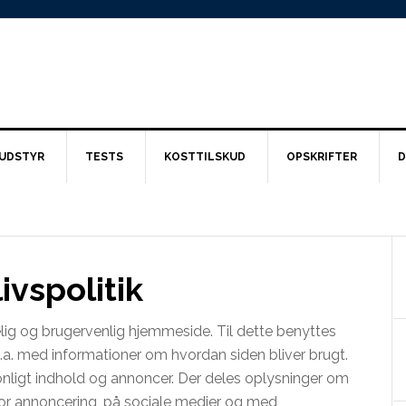
UDSTYR
TESTS
KOSTTILSKUD
OPSKRIFTER
D
ivspolitik
elig og brugervenlig hjemmeside. Til dette benyttes
l.a. med informationer om hvordan siden bliver brugt.
onligt indhold og annoncer. Der deles oplysninger om
for annoncering, på sociale medier og med